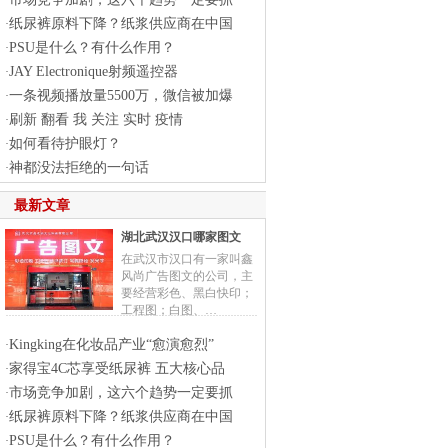
·
纸尿裤原料下降？纸浆供应商在中国
·
PSU是什么？有什么作用？
·
JAY Electronique射频遥控器
·
一条视频播放量5500万，微信被加爆
·
刷新 翻看 我 关注 实时 疫情
·
如何看待护眼灯？
·
神都没法拒绝的一句话
·
最新文章
湖北武汉汉口哪家图文
在武汉市汉口有一家叫鑫
风尚广告图文的公司，主
要经营彩色、黑白快印；
工程图；白图、…
Kingking在化妆品产业“愈演愈烈”
·
家得宝4C芯享受纸尿裤 五大核心品
·
市场竞争加剧，这六个趋势一定要抓
·
纸尿裤原料下降？纸浆供应商在中国
·
PSU是什么？有什么作用？
·