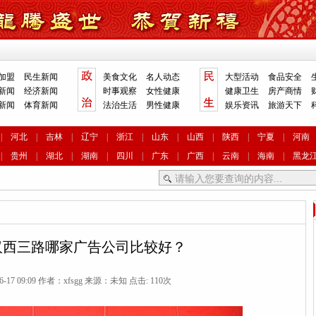
加盟
民生新闻
美食文化
名人动态
大型活动
食品安全
新闻
经济新闻
时事观察
女性健康
健康卫生
房产商情
新闻
体育新闻
法治生活
男性健康
娱乐资讯
旅游天下
|
河北
|
吉林
|
辽宁
|
浙江
|
山东
|
山西
|
陕西
|
宁夏
|
河南
|
贵州
|
湖北
|
湖南
|
四川
|
广东
|
广西
|
云南
|
海南
|
黑龙
汉西三路哪家广告公司比较好？
6-17 09:09 作者：xfsgg 来源：未知 点击:
110次