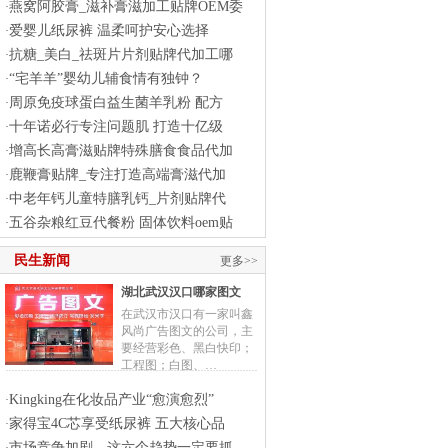
燕窝阿胶膏_滋补膏滋加工贴牌OEM委
·
爱婴儿纸尿裤 温柔呵护安心选择
·
抗糖_美白_祛斑片片剂贴牌代加工哪
·
“宅羊羊”婴幼儿辅食情有独钟？
·
周原免疫球蛋白益生菌羊乳粉 配方
·
十年诺必行专注问题肌 打造十亿级
·
增高长高膏滋贴牌特殊膳食食品代加
·
鹿鞭膏贴牌_专注打造高端膏滋代加
·
中老年钙儿童特膳乳钙_片剂贴牌代
·
五谷杂粮红豆代餐粉 固体饮料oem贴
·
民生新闻
更多>>
湖北武汉汉口哪家图文
在武汉市汉口有一家叫鑫
风尚广告图文的公司，主
要经营彩色、黑白快印；
工程图；白图、…
Kingking在化妆品产业“愈演愈烈”
·
家得宝4C芯享受纸尿裤 五大核心品
·
市场竞争加剧，这六个趋势一定要抓