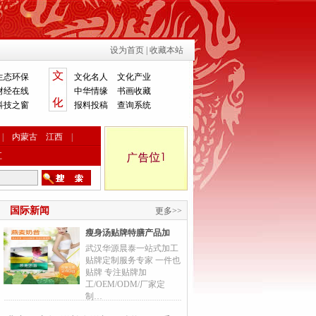
设为首页
|
收藏本站
生态环保
文化名人
文化产业
财经在线
中华情缘
书画收藏
科技之窗
报料投稿
查询系统
|
内蒙古
江西
|
江
国际新闻
更多>>
瘦身汤贴牌特膳产品加
武汉华源晨泰一站式加工
贴牌定制服务专家 一件也
贴牌 专注贴牌加
工/OEM/ODM/厂家定
制…