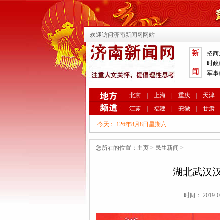
欢迎访问济南新闻网网站
招商
时政
军事
北京
|
上海
|
重庆
|
天津
江苏
|
福建
|
安徽
|
甘肃
今天：
126年8月8日星期六
您所在的位置：
主页
>
民生新闻
>
湖北武汉
时间： 2019-0