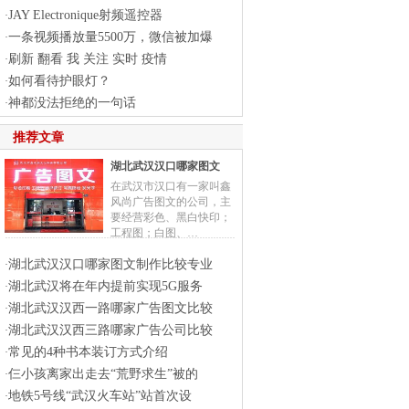
JAY Electronique射频遥控器
·
一条视频播放量5500万，微信被加爆
·
刷新 翻看 我 关注 实时 疫情
·
如何看待护眼灯？
·
神都没法拒绝的一句话
·
推荐文章
湖北武汉汉口哪家图文
在武汉市汉口有一家叫鑫
风尚广告图文的公司，主
要经营彩色、黑白快印；
工程图；白图、…
湖北武汉汉口哪家图文制作比较专业
·
湖北武汉将在年内提前实现5G服务
·
湖北武汉汉西一路哪家广告图文比较
·
湖北武汉汉西三路哪家广告公司比较
·
常见的4种书本装订方式介绍
·
仨小孩离家出走去“荒野求生”被的
·
地铁5号线“武汉火车站”站首次设
·