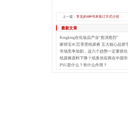
上一篇：
常见的4种书本装订方式介绍
最新文章
Kingking在化妆品产业“愈演愈烈”
·
家得宝4C芯享受纸尿裤 五大核心品质
·
市场竞争加剧，这六个趋势一定要抓住
·
纸尿裤原料下降？纸浆供应商在中国市
·
PSU是什么？有什么作用？
·